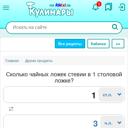
Перейти
1
к
основному
содержанию
Все рецепты
Кабачки
Главная
Другие продукты
Сколько чайных ложек стевии в 1 столовой
ложке?
ст.л.
3
ч.л.