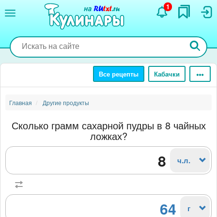
Перейти
1
к
основному
содержанию
Все рецепты
Кабачки
Главная
Другие продукты
Сколько грамм сахарной пудры в 8 чайных
ложках?
ч.л.
64
г