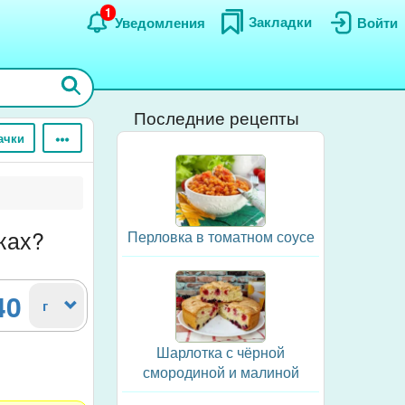
1
Закладки
Уведомления
Войти
Последние рецепты
ачки
ках?
Перловка в томатном соусе
40
г
Шарлотка с чёрной
смородиной и малиной