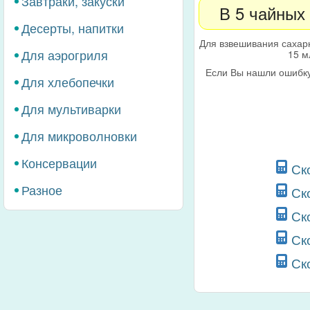
Завтраки, закуски
В 5 чайных
Десерты, напитки
Для взвешивания сахар
Для аэрогриля
15 м
Если Вы нашли ошибку
Для хлебопечки
Для мультиварки
Для микроволновки
Консервации
Ск
Разное
Ск
Ск
Ск
Ск