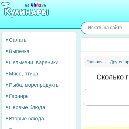
Перейти
к
основному
содержанию
Салаты
Выпечка
Пельмени, вареники
Главная
Другие п
Мясо, птица
Сколько 
Рыба, морепродукты
Гарниры
Первые блюда
Вторые блюда