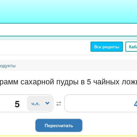
Все рецепты
Каб
родукты
грамм сахарной пудры в 5 чайных лож
ч.л.
Пересчитать