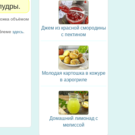
пудры.
ложка объёмом
Джем из красной смородины
облеме
здесь
.
с пектином
Молодая картошка в кожуре
в аэрогриле
Домашний лимонад с
мелиссой