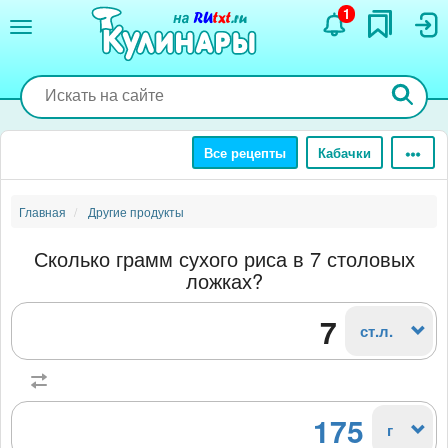
Перейти
1
к
основному
содержанию
Все рецепты
Кабачки
Главная
Другие продукты
Сколько грамм сухого риса в 7 столовых
ложках?
ст.л.
175
г