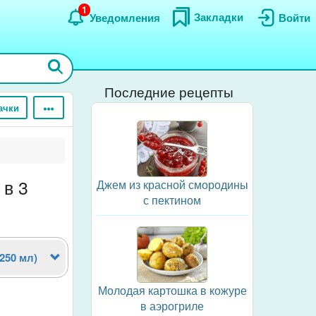
1
Закладки
Уведомления
Войти
Последние рецепты
ачки
 в 3
Джем из красной смородины
с пектином
(250 мл)
Молодая картошка в кожуре
в аэрогриле