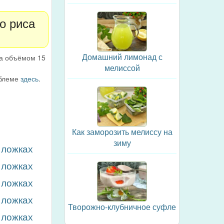
о риса
Домашний лимонад с
ка объёмом 15
мелиссой
облеме
здесь
.
Как заморозить мелиссу на
зиму
 ложках
 ложках
 ложках
 ложках
Творожно-клубничное суфле
 ложках