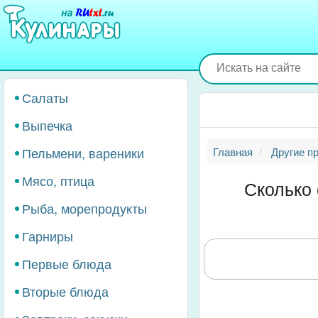
Перейти
к
основному
содержанию
Салаты
Выпечка
Пельмени, вареники
Главная
Другие п
Мясо, птица
Сколько 
Рыба, морепродукты
Гарниры
Первые блюда
Вторые блюда