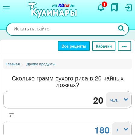
Перейти
1
к
основному
содержанию
Все рецепты
Кабачки
Главная
Другие продукты
Сколько грамм сухого риса в 20 чайных
ложках?
ч.л.
180
г