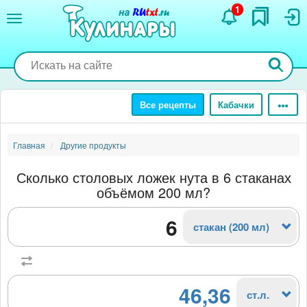
Перейти
1
к
основному
содержанию
Все рецепты
Кабачки
Главная
Другие продукты
Сколько столовых ложек нута в 6 стаканах
объёмом 200 мл?
стакан (200 мл)
46,36
ст.л.