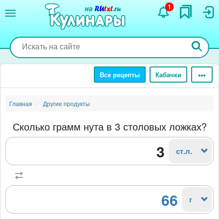
Перейти
1
к
основному
содержанию
Все рецепты
Кабачки
Главная
Другие продукты
Сколько грамм нута в 3 столовых ложках?
ст.л.
66
г