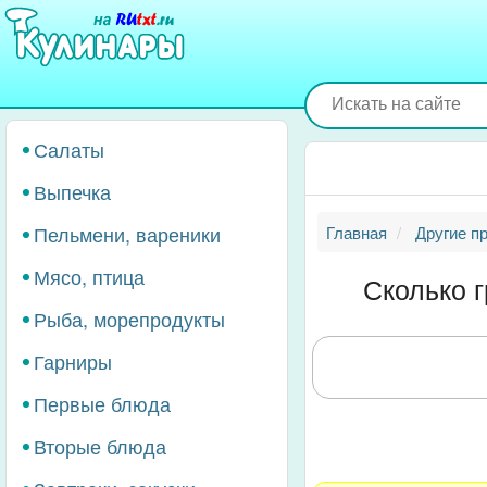
Перейти
к
основному
содержанию
Салаты
Выпечка
Пельмени, вареники
Главная
Другие п
Мясо, птица
Сколько 
Рыба, морепродукты
Гарниры
Первые блюда
Вторые блюда