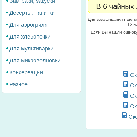
Завтраки, закуски
В 6 чайных
Десерты, напитки
Для взвешивания пшени
Для аэрогриля
15 м
Если Вы нашли ошибку
Для хлебопечки
Для мультиварки
Для микроволновки
Консервации
Ск
Разное
Ск
Ск
Ск
Ск