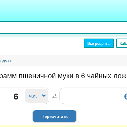
Все рецепты
Каб
родукты
грамм пшеничной муки в 6 чайных лож
ч.л.
Пересчитать