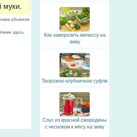
 муки.
 ложка объёмом
облеме
здесь
.
Как заморозить мелиссу на
зиму
Творожно-клубничное суфле
Соус из красной смородины
с чесноком к мясу на зиму