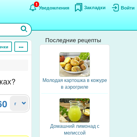
1
Закладки
Уведомления
Войти
Последние рецепты
ачки
ках?
Молодая картошка в кожуре
в аэрогриле
60
г
Домашний лимонад с
мелиссой