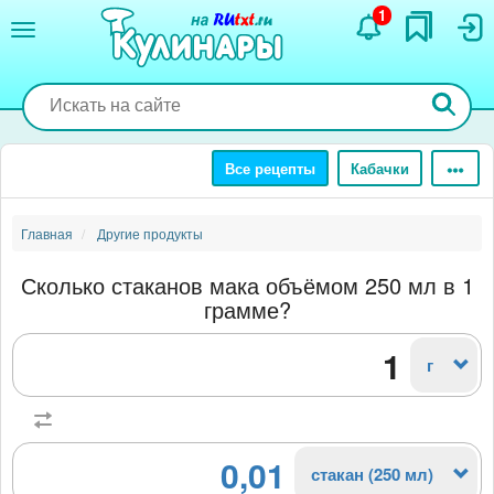
Перейти
1
к
основному
содержанию
Все рецепты
Кабачки
Главная
Другие продукты
Сколько стаканов мака объёмом 250 мл в 1
грамме?
г
0,01
стакан (250 мл)