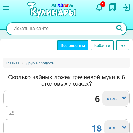
Перейти
1
к
основному
содержанию
Все рецепты
Кабачки
Главная
Другие продукты
Сколько чайных ложек гречневой муки в 6
столовых ложках?
ст.л.
18
ч.л.