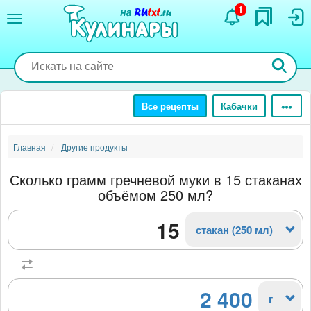
Перейти
1
к
основному
содержанию
Все рецепты
Кабачки
Главная
Другие продукты
Сколько грамм гречневой муки в 15 стаканах
объёмом 250 мл?
стакан (250 мл)
2 400
г