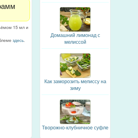
грамм
ъёмом 15 мл и
Домашний лимонад с
облеме
здесь
.
мелиссой
Как заморозить мелиссу на
зиму
Творожно-клубничное суфле