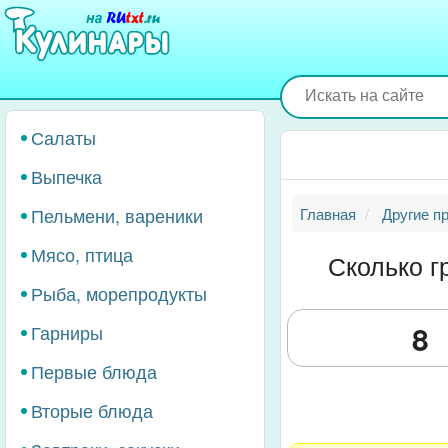
Перейти
к
основному
содержанию
Салаты
Выпечка
Пельмени, вареники
Главная
Другие п
Мясо, птица
Сколько г
Рыба, морепродукты
Гарниры
Первые блюда
Вторые блюда