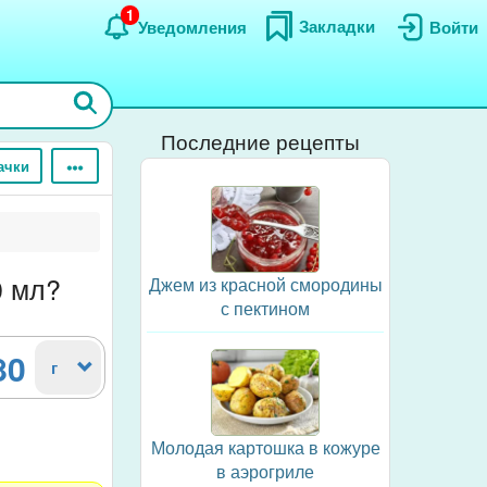
1
Закладки
Уведомления
Войти
Последние рецепты
ачки
0 мл?
Джем из красной смородины
с пектином
80
г
Молодая картошка в кожуре
в аэрогриле