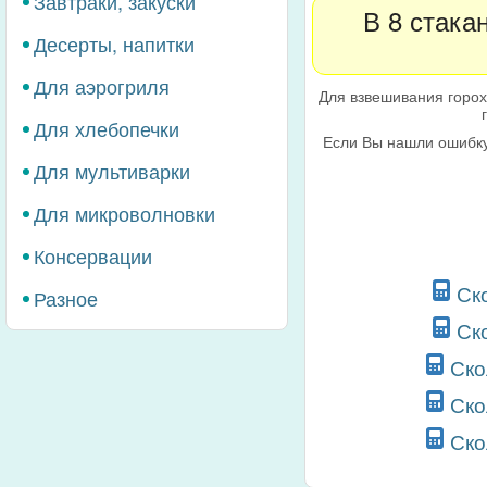
Завтраки, закуски
В 8 стака
Десерты, напитки
Для аэрогриля
Для взвешивания горох
Для хлебопечки
Если Вы нашли ошибку
Для мультиварки
Для микроволновки
Консервации
Ск
Разное
Ск
Ско
Ско
Ско