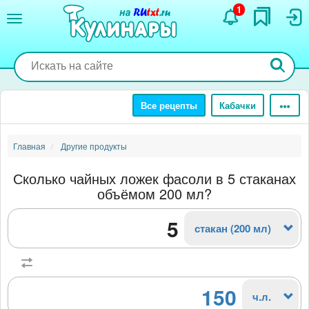
Перейти
1
к
основному
содержанию
Все рецепты
Кабачки
Главная
Другие продукты
Сколько чайных ложек фасоли в 5 стаканах
объёмом 200 мл?
стакан (200 мл)
150
ч.л.