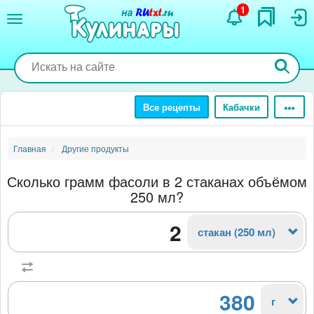
Перейти
1
к
основному
содержанию
Все рецепты
Кабачки
Главная
Другие продукты
Сколько грамм фасоли в 2 стаканах объёмом
250 мл?
стакан (250 мл)
380
г