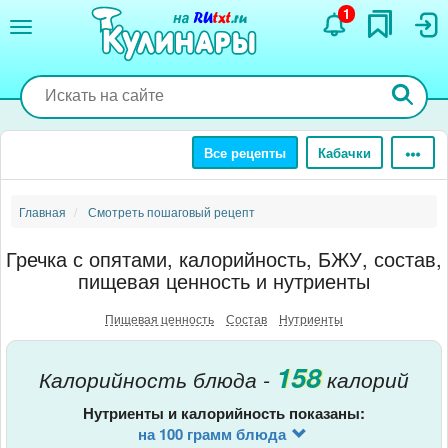
Перейти
1
к
основному
содержанию
Все рецепты
Кабачки
Главная
Смотреть пошаговый рецепт
Гречка с опятами, калорийность, БЖУ, состав,
пищевая ценность и нутриенты
Пищевая ценность
Состав
Нутриенты
158
Калорийность блюда -
калорий
Нутриенты и калорийность показаны:
на 100 грамм блюда