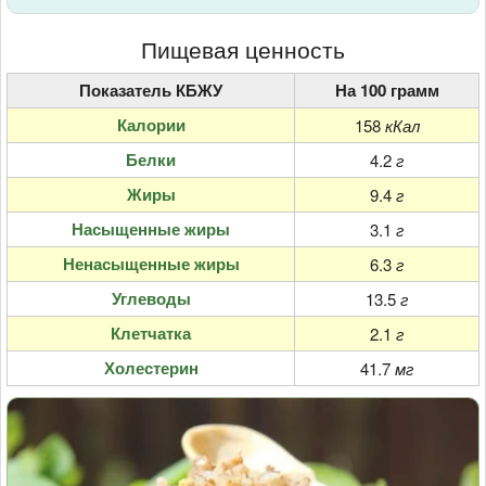
Пищевая ценность
Показатель КБЖУ
На 100 грамм
Калории
158
кКал
Белки
4.2
г
Жиры
9.4
г
Насыщенные жиры
3.1
г
Ненасыщенные жиры
6.3
г
Углеводы
13.5
г
Клетчатка
2.1
г
Холестерин
41.7
мг