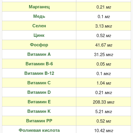
Марганец
0.21
мг
Медь
0.1
мг
Селен
3.13
мкг
Цинк
0.52
мг
Фосфор
41.67
мг
Витамин A
31.25
мкг
Витамин B-6
0.05
мг
Витамин B-12
0.1
мкг
Витамин С
1.04
мг
Витамин D
0.21
мкг
Витамин E
208.33
мкг
Витамин K
5.21
мкг
Витамин PP
0.52
мг
Фолиевая кислота
10.42
мкг