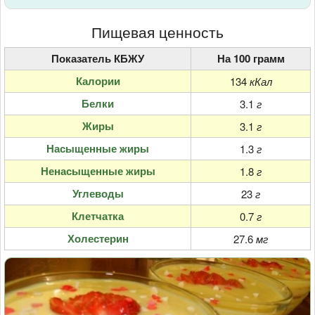
Пищевая ценность
Показатель КБЖУ
На 100 грамм
Калории
134
кКал
Белки
3.1
г
Жиры
3.1
г
Насыщенные жиры
1.3
г
Ненасыщенные жиры
1.8
г
Углеводы
23
г
Клетчатка
0.7
г
Холестерин
27.6
мг