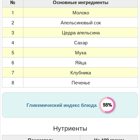
№
Основные ингредиенты
1
Молоко
2
Апельсиновый сок
3
Цедра апельсина
4
Сахар
5
Мука
6
Яйца
7
Клубника
8
Печенье
55%
Гликемический индекс блюда
Нутриенты
Показатель
На 100 грамм