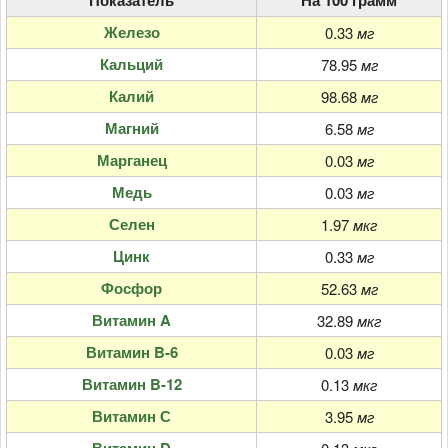
Железо
0.33
мг
Кальций
78.95
мг
Калий
98.68
мг
Магний
6.58
мг
Марганец
0.03
мг
Медь
0.03
мг
Селен
1.97
мкг
Цинк
0.33
мг
Фосфор
52.63
мг
Витамин A
32.89
мкг
Витамин B-6
0.03
мг
Витамин B-12
0.13
мкг
Витамин С
3.95
мг
Витамин D