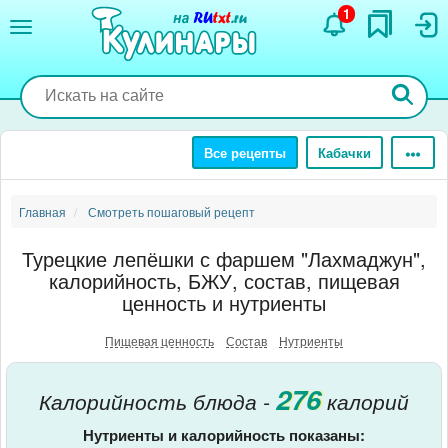
Перейти
1
к
основному
содержанию
Все рецепты
Кабачки
Главная
Смотреть пошаговый рецепт
Турецкие лепёшки с фаршем "Лахмаджун",
калорийность, БЖУ, состав, пищевая
ценность и нутриенты
Пищевая ценность
Состав
Нутриенты
276
Калорийность блюда -
калорий
Нутриенты и калорийность показаны: