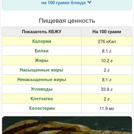
на 100 грамм блюда
Пищевая ценность
Показатель КБЖУ
На 100 грамм
Калории
276
кКал
Белки
8.1
г
Жиры
10.2
г
Насыщенные жиры
2
г
Ненасыщенные жиры
8.1
г
Углеводы
33.9
г
Клетчатка
2
г
Холестерин
11.9
мг