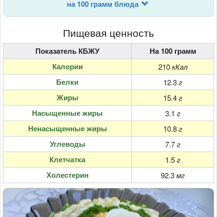
на 100 грамм блюда
Пищевая ценность
Показатель КБЖУ
На 100 грамм
Калории
210
кКал
Белки
12.3
г
Жиры
15.4
г
Насыщенные жиры
3.1
г
Ненасыщенные жиры
10.8
г
Углеводы
7.7
г
Клетчатка
1.5
г
Холестерин
92.3
мг