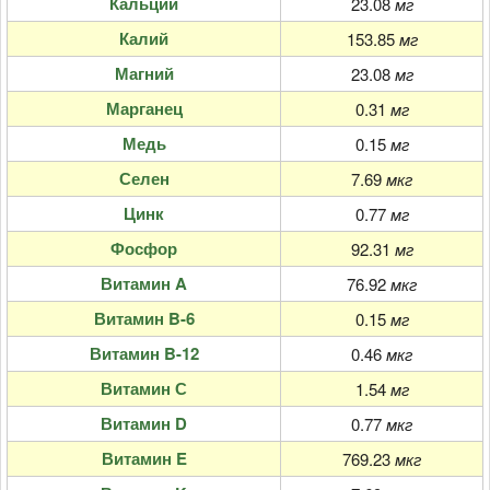
Кальций
23.08
мг
Калий
153.85
мг
Магний
23.08
мг
Марганец
0.31
мг
Медь
0.15
мг
Селен
7.69
мкг
Цинк
0.77
мг
Фосфор
92.31
мг
Витамин A
76.92
мкг
Витамин B-6
0.15
мг
Витамин B-12
0.46
мкг
Витамин С
1.54
мг
Витамин D
0.77
мкг
Витамин E
769.23
мкг