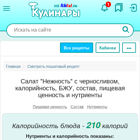
Перейти
1
к
основному
содержанию
Все рецепты
Кабачки
Главная
Смотреть пошаговый рецепт
Салат "Нежность" с черносливом,
калорийность, БЖУ, состав, пищевая
ценность и нутриенты
Пищевая ценность
Состав
Нутриенты
210
Калорийность блюда -
калорий
Нутриенты и калорийность показаны: