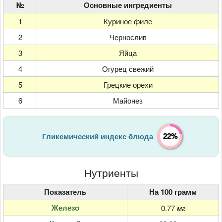
№
Основные ингредиенты
1
Куриное филе
2
Чернослив
3
Яйца
4
Огурец свежий
5
Грецкие орехи
6
Майонез
22%
Гликемический индекс блюда
Нутриенты
Показатель
На 100 грамм
Железо
0.77
мг