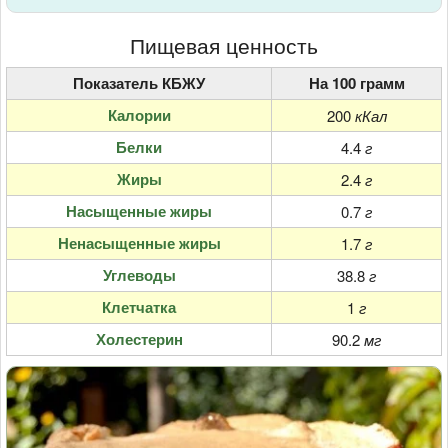
Пищевая ценность
Показатель КБЖУ
На 100 грамм
Калории
200
кКал
Белки
4.4
г
Жиры
2.4
г
Насыщенные жиры
0.7
г
Ненасыщенные жиры
1.7
г
Углеводы
38.8
г
Клетчатка
1
г
Холестерин
90.2
мг