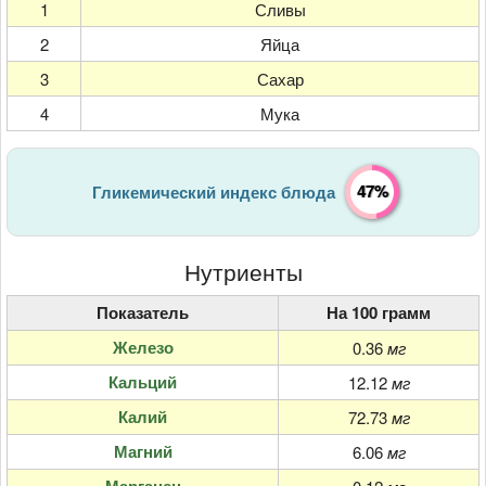
1
Сливы
2
Яйца
3
Сахар
4
Мука
47%
Гликемический индекс блюда
Нутриенты
Показатель
На 100 грамм
Железо
0.36
мг
Кальций
12.12
мг
Калий
72.73
мг
Магний
6.06
мг