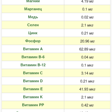
Магний
4.19
мг
Марганец
0.1
мг
Медь
0.02
мг
Селен
2.1
мкг
Цинк
0.21
мг
Фосфор
20.96
мг
Витамин A
62.89
мкг
Витамин B-6
0.04
мг
Витамин B-12
0.1
мкг
Витамин С
3.14
мг
Витамин D
0.21
мкг
Витамин E
41.93
мкг
Витамин K
2.1
мкг
Витамин PP
0.42
мг