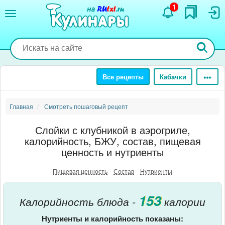
Перейти
1
к
основному
содержанию
Все рецепты
Кабачки
Главная
Смотреть пошаговый рецепт
Слойки с клубникой в аэрогриле,
калорийность, БЖУ, состав, пищевая
ценность и нутриенты
Пищевая ценность
Состав
Нутриенты
153
Калорийность блюда -
калории
Нутриенты и калорийность показаны: