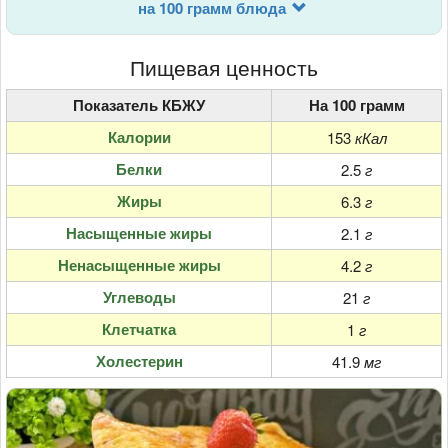
на 100 грамм блюда
Пищевая ценность
Показатель КБЖУ
На 100 грамм
Калории
153
кКал
Белки
2.5
г
Жиры
6.3
г
Насыщенные жиры
2.1
г
Ненасыщенные жиры
4.2
г
Углеводы
21
г
Клетчатка
1
г
Холестерин
41.9
мг