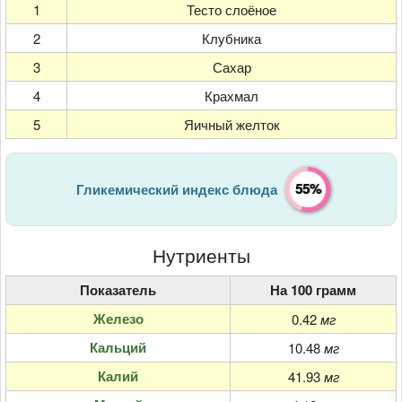
1
Тесто слоёное
2
Клубника
3
Сахар
4
Крахмал
5
Яичный желток
55%
Гликемический индекс блюда
Нутриенты
Показатель
На 100 грамм
Железо
0.42
мг
Кальций
10.48
мг
Калий
41.93
мг