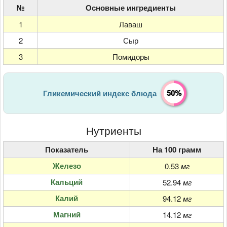
№
Основные ингредиенты
1
Лаваш
2
Сыр
3
Помидоры
50%
Гликемический индекс блюда
Нутриенты
Показатель
На 100 грамм
Железо
0.53
мг
Кальций
52.94
мг
Калий
94.12
мг
Магний
14.12
мг