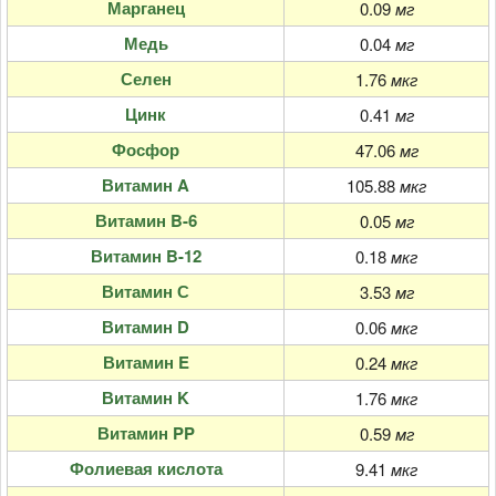
Марганец
0.09
мг
Медь
0.04
мг
Селен
1.76
мкг
Цинк
0.41
мг
Фосфор
47.06
мг
Витамин A
105.88
мкг
Витамин B-6
0.05
мг
Витамин B-12
0.18
мкг
Витамин С
3.53
мг
Витамин D
0.06
мкг
Витамин E
0.24
мкг
Витамин K
1.76
мкг
Витамин PP
0.59
мг
Фолиевая кислота
9.41
мкг