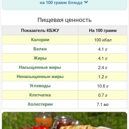
на 100 грамм блюда
Пищевая ценность
Показатель КБЖУ
На 100 грамм
Калории
100
кКал
Белки
4.1
г
Жиры
4.1
г
Насыщенные жиры
2.4
г
Ненасыщенные жиры
1.2
г
Углеводы
10.6
г
Клетчатка
0.7
г
Холестерин
7.1
мг