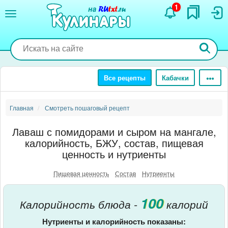
Перейти
1
к
основному
содержанию
Все рецепты
Кабачки
Главная
Смотреть пошаговый рецепт
Лаваш с помидорами и сыром на мангале,
калорийность, БЖУ, состав, пищевая
ценность и нутриенты
Пищевая ценность
Состав
Нутриенты
100
Калорийность блюда -
калорий
Нутриенты и калорийность показаны: