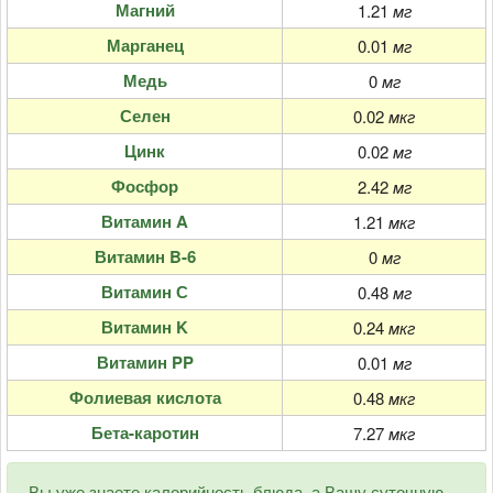
Магний
1.21
мг
Марганец
0.01
мг
Медь
0
мг
Селен
0.02
мкг
Цинк
0.02
мг
Фосфор
2.42
мг
Витамин A
1.21
мкг
Витамин B-6
0
мг
Витамин С
0.48
мг
Витамин K
0.24
мкг
Витамин PP
0.01
мг
Фолиевая кислота
0.48
мкг
Бета-каротин
7.27
мкг
Вы уже знаете калорийность блюда, а Вашу суточную