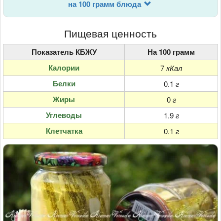
на 100 грамм блюда
Пищевая ценность
Показатель КБЖУ
На 100 грамм
Калории
7
кКал
Белки
0.1
г
Жиры
0
г
Углеводы
1.9
г
Клетчатка
0.1
г