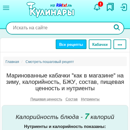
Перейти
1
к
основному
содержанию
Все рецепты
Кабачки
Главная
Смотреть пошаговый рецепт
Маринованные кабачки "как в магазине" на
зиму, калорийность, БЖУ, состав, пищевая
ценность и нутриенты
Пищевая ценность
Состав
Нутриенты
7
Калорийность блюда -
калорий
Нутриенты и калорийность показаны: