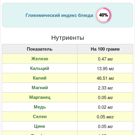
40%
Гликемический индекс блюда
Нутриенты
Показатель
На 100 грамм
Железо
0.47
мг
Кальций
13.95
мг
Калий
46.51
мг
Магний
2.33
мг
Марганец
0.05
мг
Медь
0.02
мг
Селен
0.05
мкг
Цинк
0.05
мг