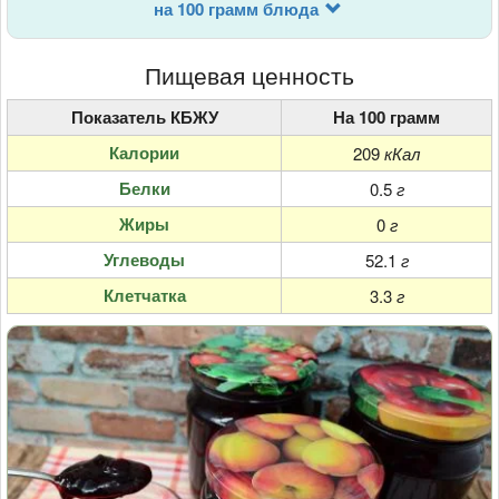
на 100 грамм блюда
Пищевая ценность
Показатель КБЖУ
На 100 грамм
Калории
209
кКал
Белки
0.5
г
Жиры
0
г
Углеводы
52.1
г
Клетчатка
3.3
г