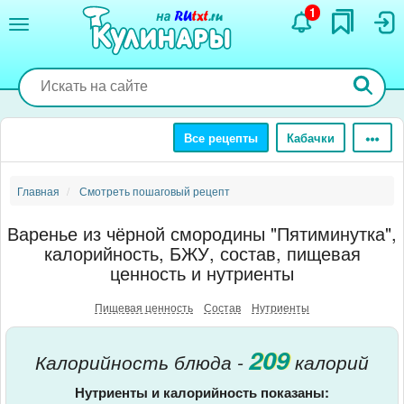
Перейти
1
к
основному
содержанию
Все рецепты
Кабачки
Главная
Смотреть пошаговый рецепт
Варенье из чёрной смородины "Пятиминутка",
калорийность, БЖУ, состав, пищевая
ценность и нутриенты
Пищевая ценность
Состав
Нутриенты
209
Калорийность блюда -
калорий
Нутриенты и калорийность показаны: