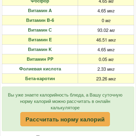
Фосфор
4.65
мг
Витамин A
4.65
мкг
Витамин B-6
0
мг
Витамин С
93.02
мг
Витамин E
46.51
мкг
Витамин K
4.65
мкг
Витамин PP
0.05
мг
Фолиевая кислота
2.33
мкг
Бета-каротин
23.26
мкг
Вы уже знаете калорийность блюда, а Вашу суточную
норму калорий можно рассчитать в онлайн
калькуляторе
Рассчитать норму калорий