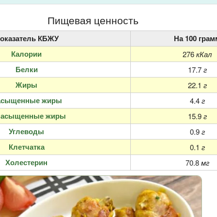
Пищевая ценность
оказатель КБЖУ
На 100 грам
Калории
276
кКал
Белки
17.7
г
Жиры
22.1
г
асыщенные жиры
4.4
г
насыщенные жиры
15.9
г
Углеводы
0.9
г
Клетчатка
0.1
г
Холестерин
70.8
мг