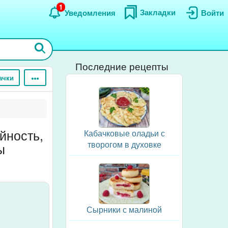
1
Закладки
Уведомления
Войти
Последние рецепты
ачки
йность,
Кабачковые оладьи с
творогом в духовке
ы
Сырники с малиной