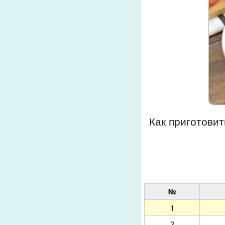
Как приготовит
№
1
2