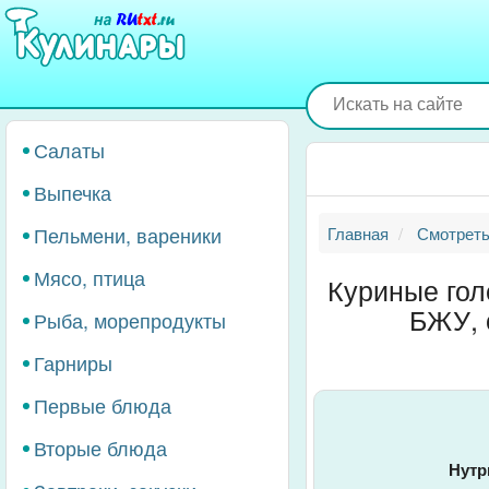
Перейти
к
основному
содержанию
Салаты
Выпечка
Пельмени, вареники
Главная
Смотреть
Мясо, птица
Куриные гол
БЖУ, 
Рыба, морепродукты
Гарниры
Первые блюда
Вторые блюда
Нутр