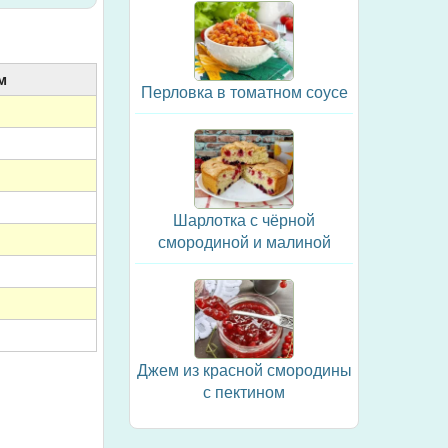
м
Перловка в томатном соусе
Шарлотка с чёрной
смородиной и малиной
Джем из красной смородины
с пектином