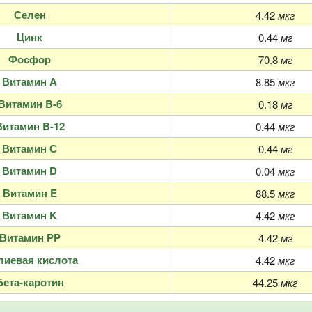
Селен
4.42
мкг
Цинк
0.44
мг
Фосфор
70.8
мг
Витамин A
8.85
мкг
Витамин B-6
0.18
мг
Витамин B-12
0.44
мкг
Витамин С
0.44
мг
Витамин D
0.04
мкг
Витамин E
88.5
мкг
Витамин K
4.42
мкг
Витамин PP
4.42
мг
иевая кислота
4.42
мкг
Бета-каротин
44.25
мкг