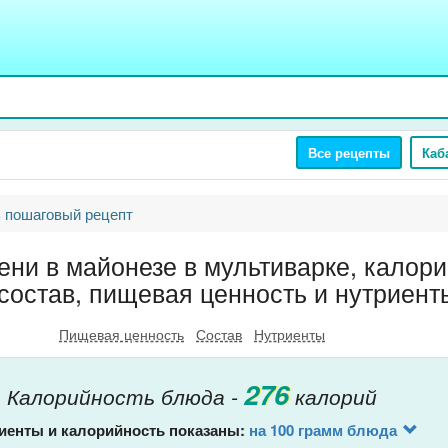
Все рецепты
Каб
 пошаговый рецепт
ени в майонезе в мультиварке, калори
состав, пищевая ценность и нутриент
Пищевая ценность
Состав
Нутриенты
276
Калорийность блюда -
калорий
иенты и калорийность показаны:
на 100 грамм блюда