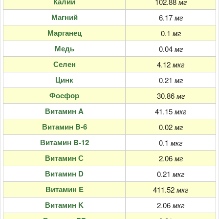
Калий
102.88
мг
Магний
6.17
мг
Марганец
0.1
мг
Медь
0.04
мг
Селен
4.12
мкг
Цинк
0.21
мг
Фосфор
30.86
мг
Витамин A
41.15
мкг
Витамин B-6
0.02
мг
Витамин B-12
0.1
мкг
Витамин С
2.06
мг
Витамин D
0.21
мкг
Витамин E
411.52
мкг
Витамин K
2.06
мкг