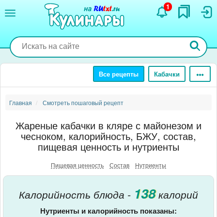
Перейти
1
к
основному
содержанию
Все рецепты
Кабачки
Главная
Смотреть пошаговый рецепт
Жареные кабачки в кляре с майонезом и
чесноком, калорийность, БЖУ, состав,
пищевая ценность и нутриенты
Пищевая ценность
Состав
Нутриенты
138
Калорийность блюда -
калорий
Нутриенты и калорийность показаны: