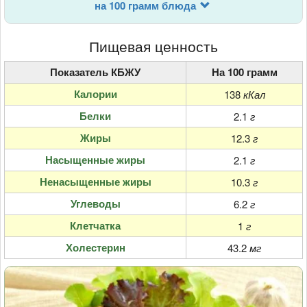
на 100 грамм блюда
Пищевая ценность
Показатель КБЖУ
На 100 грамм
Калории
138
кКал
Белки
2.1
г
Жиры
12.3
г
Насыщенные жиры
2.1
г
Ненасыщенные жиры
10.3
г
Углеводы
6.2
г
Клетчатка
1
г
Холестерин
43.2
мг