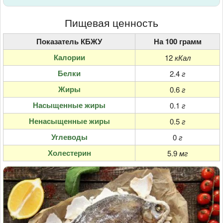
Пищевая ценность
Показатель КБЖУ
На 100 грамм
Калории
12
кКал
Белки
2.4
г
Жиры
0.6
г
Насыщенные жиры
0.1
г
Ненасыщенные жиры
0.5
г
Углеводы
0
г
Холестерин
5.9
мг