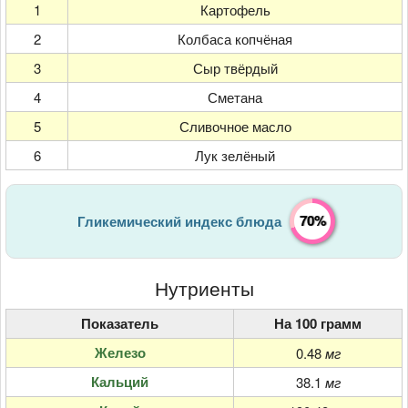
1
Картофель
2
Колбаса копчёная
3
Сыр твёрдый
4
Сметана
5
Сливочное масло
6
Лук зелёный
70%
Гликемический индекс блюда
Нутриенты
Показатель
На 100 грамм
Железо
0.48
мг
Кальций
38.1
мг