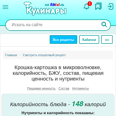
Перейти
1
к
основному
содержанию
Все рецепты
Кабачки
Главная
Смотреть пошаговый рецепт
Крошка-картошка в микроволновке,
калорийность, БЖУ, состав, пищевая
ценность и нутриенты
Пищевая ценность
Состав
Нутриенты
148
Калорийность блюда -
калорий
Нутриенты и калорийность показаны: