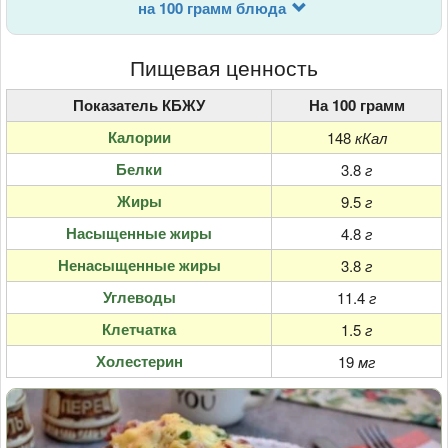
на 100 грамм блюда
Пищевая ценность
Показатель КБЖУ
На 100 грамм
Калории
148
кКал
Белки
3.8
г
Жиры
9.5
г
Насыщенные жиры
4.8
г
Ненасыщенные жиры
3.8
г
Углеводы
11.4
г
Клетчатка
1.5
г
Холестерин
19
мг