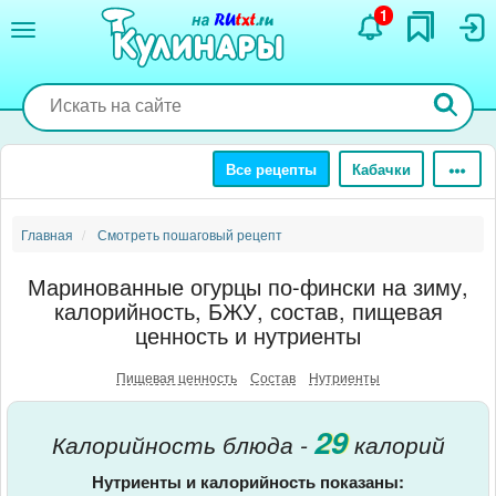
Перейти
1
к
основному
содержанию
Все рецепты
Кабачки
Главная
Смотреть пошаговый рецепт
Маринованные огурцы по-фински на зиму,
калорийность, БЖУ, состав, пищевая
ценность и нутриенты
Пищевая ценность
Состав
Нутриенты
29
Калорийность блюда -
калорий
Нутриенты и калорийность показаны: