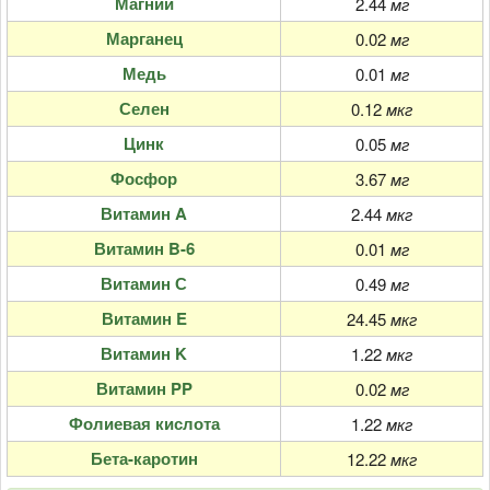
Магний
2.44
мг
Марганец
0.02
мг
Медь
0.01
мг
Селен
0.12
мкг
Цинк
0.05
мг
Фосфор
3.67
мг
Витамин A
2.44
мкг
Витамин B-6
0.01
мг
Витамин С
0.49
мг
Витамин E
24.45
мкг
Витамин K
1.22
мкг
Витамин PP
0.02
мг
Фолиевая кислота
1.22
мкг
Бета-каротин
12.22
мкг