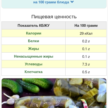
на 100 грамм блюда
Пищевая ценность
Показатель КБЖУ
На 100 грамм
Калории
29
кКал
Белки
0.2
г
Жиры
0.1
г
Ненасыщенные жиры
0.1
г
Углеводы
7.3
г
Клетчатка
0.5
г