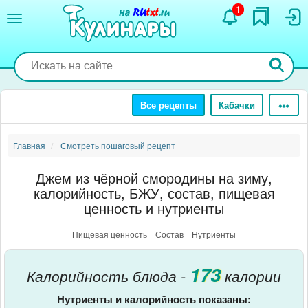
Перейти
1
к
основному
содержанию
Все рецепты
Кабачки
Главная
Смотреть пошаговый рецепт
Джем из чёрной смородины на зиму,
калорийность, БЖУ, состав, пищевая
ценность и нутриенты
Пищевая ценность
Состав
Нутриенты
173
Калорийность блюда -
калории
Нутриенты и калорийность показаны: