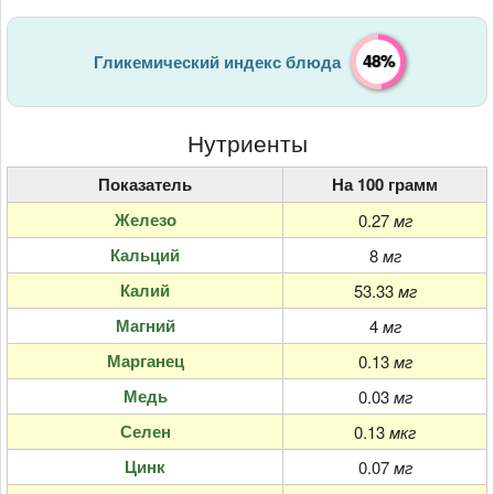
48%
Гликемический индекс блюда
Нутриенты
Показатель
На 100 грамм
Железо
0.27
мг
Кальций
8
мг
Калий
53.33
мг
Магний
4
мг
Марганец
0.13
мг
Медь
0.03
мг
Селен
0.13
мкг
Цинк
0.07
мг