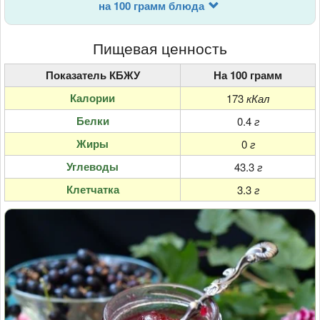
на 100 грамм блюда
Пищевая ценность
Показатель КБЖУ
На 100 грамм
Калории
173
кКал
Белки
0.4
г
Жиры
0
г
Углеводы
43.3
г
Клетчатка
3.3
г