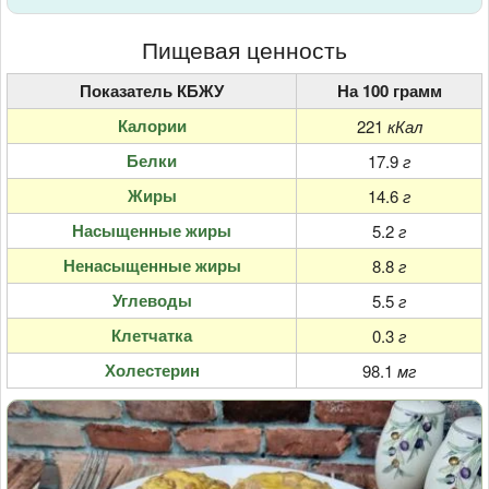
Пищевая ценность
Показатель КБЖУ
На 100 грамм
Калории
221
кКал
Белки
17.9
г
Жиры
14.6
г
Насыщенные жиры
5.2
г
Ненасыщенные жиры
8.8
г
Углеводы
5.5
г
Клетчатка
0.3
г
Холестерин
98.1
мг