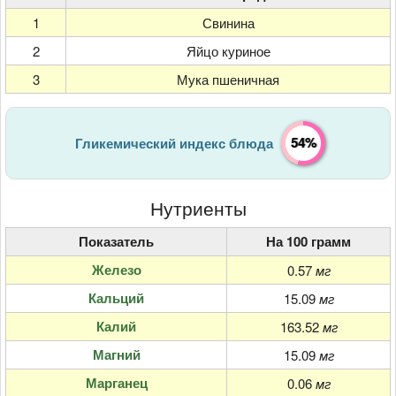
1
Свинина
2
Яйцо куриное
3
Мука пшеничная
54%
Гликемический индекс блюда
Нутриенты
Показатель
На 100 грамм
Железо
0.57
мг
Кальций
15.09
мг
Калий
163.52
мг
Магний
15.09
мг
Марганец
0.06
мг