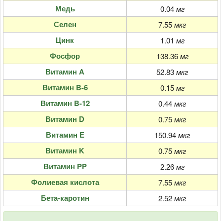
Медь
0.04
мг
Селен
7.55
мкг
Цинк
1.01
мг
Фосфор
138.36
мг
Витамин A
52.83
мкг
Витамин B-6
0.15
мг
Витамин B-12
0.44
мкг
Витамин D
0.75
мкг
Витамин E
150.94
мкг
Витамин K
0.75
мкг
Витамин PP
2.26
мг
Фолиевая кислота
7.55
мкг
Бета-каротин
2.52
мкг