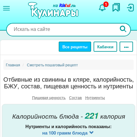
Перейти
1
к
основному
содержанию
Все рецепты
Кабачки
Главная
Смотреть пошаговый рецепт
Отбивные из свинины в кляре, калорийность,
БЖУ, состав, пищевая ценность и нутриенты
Пищевая ценность
Состав
Нутриенты
221
Калорийность блюда -
калория
Нутриенты и калорийность показаны:
на 100 грамм блюда