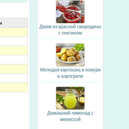
м
Джем из красной смородины
с пектином
Молодая картошка в кожуре
в аэрогриле
Домашний лимонад с
мелиссой