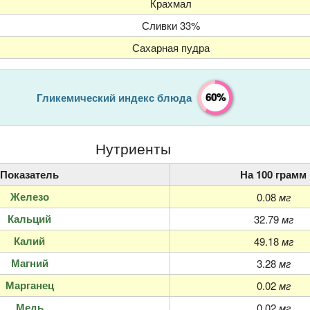
Крахмал
Сливки 33%
Сахарная пудра
60%
Гликемический индекс блюда
Нутриенты
Показатель
На 100 грамм
Железо
0.08
мг
Кальций
32.79
мг
Калий
49.18
мг
Магний
3.28
мг
Марганец
0.02
мг
Медь
0.02
мг