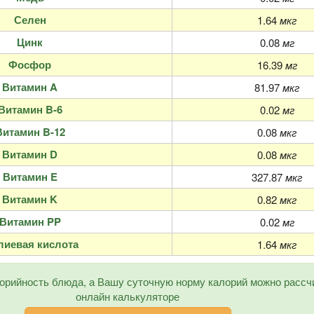
Селен
1.64
мкг
Цинк
0.08
мг
Фосфор
16.39
мг
Витамин A
81.97
мкг
Витамин B-6
0.02
мг
Витамин B-12
0.08
мкг
Витамин D
0.08
мкг
Витамин E
327.87
мкг
Витамин K
0.82
мкг
Витамин PP
0.02
мг
иевая кислота
1.64
мкг
орийность блюда, а Вашу суточную норму калорий можно рассч
онлайн калькуляторе