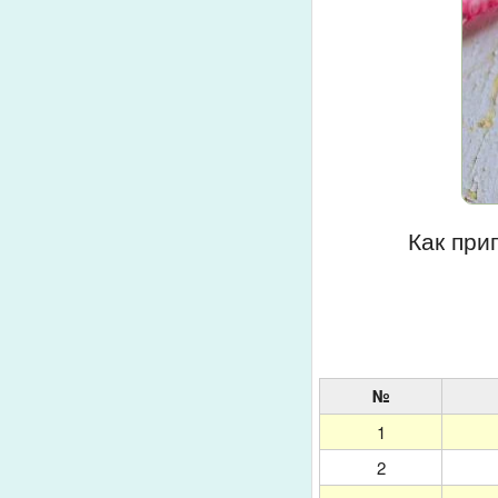
Как при
№
1
2