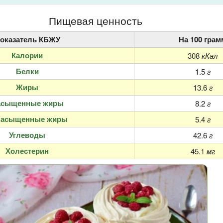
Пищевая ценность
оказатель КБЖУ
На 100 грам
Калории
308
кКал
Белки
1.5
г
Жиры
13.6
г
асыщенные жиры
8.2
г
насыщенные жиры
5.4
г
Углеводы
42.6
г
Холестерин
45.1
мг