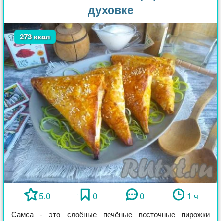
духовке
273 ккал
5.0
0
0
1 ч
Самса - это слоёные печёные восточные пирожки