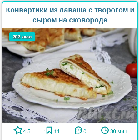
Конвертики из лаваша с творогом и
сыром на сковороде
202 ккал
4.5
11
0
30 мин